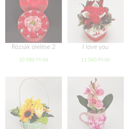
Rózsák ölelése 2
I love you
10 080 Ft-tól
11 040 Ft-tól