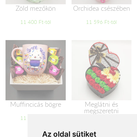
Zöld mezőkön
Orchidea csészében
11 400 Ft-tól
11 596 Ft-tól
Muffincicás bögre
Meglátni és
megszeretni
11 600 Ft-tól
11 720 Ft-tól
Az oldal sütiket