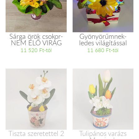
Sárga örök csokor-
Gyönyörűmnek-
NEM ÉLŐ VIRÁG
ledes világítással
11 520 Ft-tól
11 680 Ft-tól
Tiszta szeretettel 2
Tulipános varázs