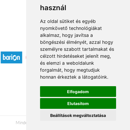
használ
1
2
→
Az oldal sütiket és egyéb
nyomkövető technológiákat
alkalmaz, hogy javítsa a
böngészési élményét, azzal hogy
Elfogadott fizetési módok
személyre szabott tartalmakat és
célzott hirdetéseket jelenít meg,
és elemzi a weboldalunk
forgalmát, hogy megtudjuk
honnan érkeztek a látogatóink.
Á.SZ.F.
Elfogadom
Impresszum
Elutasítom
Adatkezelési tájékoztató
Beállítások megváltoztatása
Minden jog fenntartva © 2026 |
+36 20 488-8362
|
www.viragkuldes-budapestre.hu