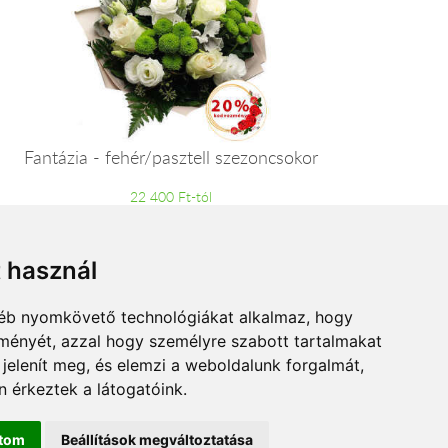
Fantázia - fehér/pasztell szezoncsokor
22 400 Ft-tól
t használ
gyéb nyomkövető technológiákat alkalmaz, hogy
lményét, azzal hogy személyre szabott tartalmakat
 jelenít meg, és elemzi a weboldalunk forgalmát,
 érkeztek a látogatóink.
ítom
Beállítások megváltoztatása