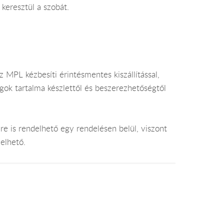
 keresztül a szobát.
 MPL kézbesíti érintésmentes kiszállítással,
gok tartalma készlettől és beszerezhetőségtől
e is rendelhető egy rendelésen belül, viszont
elhető.