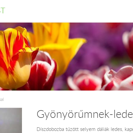
ST
al
Gyönyörűmnek-ledes 
Díszdobozba tűzött selyem dáliák ledes, kap