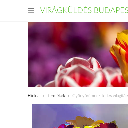
VIRÁGKÜLDÉS BUDAPE
Főoldal
Termékek
Gyönyörűmnek-ledes világításs