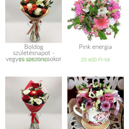
Boldog
Pink energia
születésnapot -
vegyes szezoncsokor
20 080 Ft-tól
20 600 Ft-tól