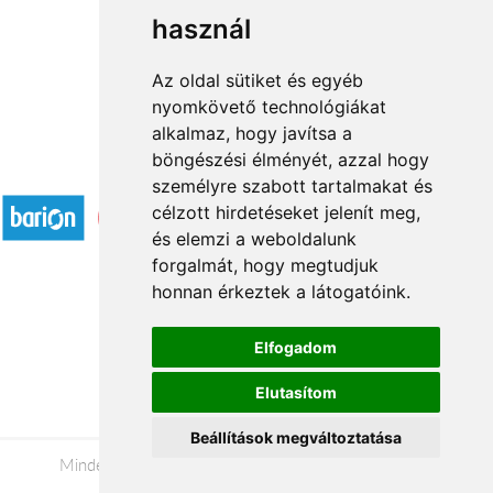
használ
1
2
3
...
8
9
→
Az oldal sütiket és egyéb
nyomkövető technológiákat
alkalmaz, hogy javítsa a
böngészési élményét, azzal hogy
Elfogadott fizetési módok
személyre szabott tartalmakat és
célzott hirdetéseket jelenít meg,
és elemzi a weboldalunk
forgalmát, hogy megtudjuk
honnan érkeztek a látogatóink.
Á.SZ.F.
Elfogadom
Impresszum
Elutasítom
Adatkezelési tájékoztató
Beállítások megváltoztatása
Minden jog fenntartva © 2026 |
+36 20 488-8362
|
www.viragkuldes-budapestre.hu