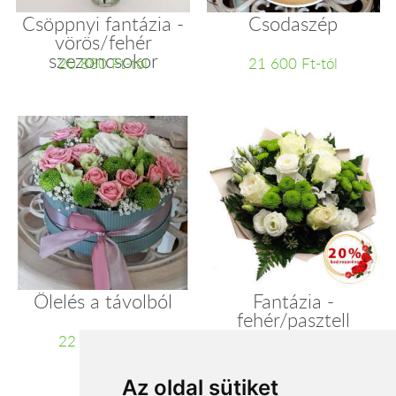
Csöppnyi fantázia -
Csodaszép
vörös/fehér
szezoncsokor
20 880 Ft-tól
21 600 Ft-tól
Ölelés a távolból
Fantázia -
fehér/pasztell
szezoncsokor
22 060 Ft-tól
22 400 Ft-tól
Az oldal sütiket