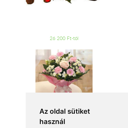
26 200 Ft-tól
Rózsaszín köd
Az oldal sütiket
használ
24 800 Ft-tól