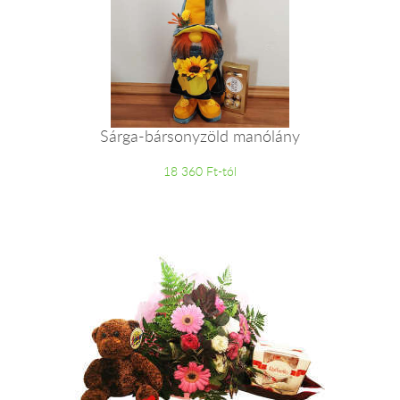
Sárga-bársonyzöld manólány
18 360 Ft-tól