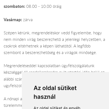
szombaton:
08.00 - 10.00 óráig
Vasárnap:
zárva
Szépen kérünk, megrendeléskor vedd figyelembe, hogy
nem minden virág beszerezhető a jelenlegi helyzetben, a
csokrok eltérhetnek a képen láthatótól. A legfőbb
szembont a beszerezhetőség és a virágok minősége.
Megrendeléseddel kapcsolatban ügyfélszolgálatunk
készséggel áll rendelkezésedre nyitvatartási időn belül az
36 20/48 88 362
alábbi számon:
+
vagy az
ugyfelszolgalat@viragavilagba.hu e-mail címen.
Az oldal sütiket
használ
A nőnapi a kiszállítások folyamatosak, de kérünk legyél
türelemmel, nagyon sok rendelésünk van. A kiszállítások
Az oldal sütiket és egyéb