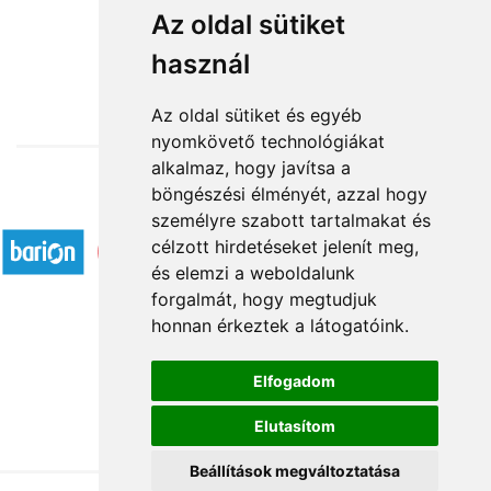
vegyes csokor plüssel, csokival
Az oldal sütiket
használ
31 000 Ft-tól
Az oldal sütiket és egyéb
nyomkövető technológiákat
alkalmaz, hogy javítsa a
böngészési élményét, azzal hogy
Elfogadott fizetési módok
személyre szabott tartalmakat és
célzott hirdetéseket jelenít meg,
és elemzi a weboldalunk
forgalmát, hogy megtudjuk
honnan érkeztek a látogatóink.
Á.SZ.F.
Elfogadom
Impresszum
Elutasítom
Adatkezelési tájékoztató
Beállítások megváltoztatása