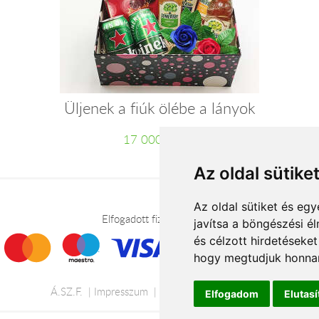
Üljenek a fiúk ölébe a lányok
17 000 Ft-tól
Az oldal sütike
Az oldal sütiket és e
Elfogadott fizetési módok
javítsa a böngészési é
és célzott hirdetéseket
hogy megtudjuk honnan
Á.SZ.F.
Impresszum
Adatkezelési tájékoztató
Elfogadom
Elutas