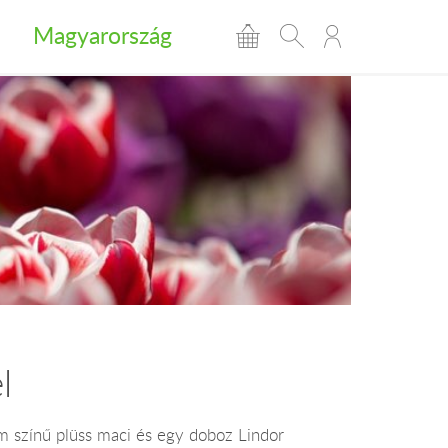
Magyarország
l
m színű plüss maci és egy doboz Lindor