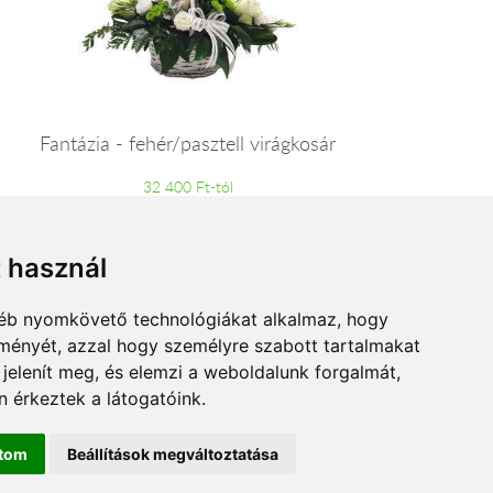
Fantázia - fehér/pasztell virágkosár
32 400 Ft-tól
t használ
gyéb nyomkövető technológiákat alkalmaz, hogy
lményét, azzal hogy személyre szabott tartalmakat
 jelenít meg, és elemzi a weboldalunk forgalmát,
 érkeztek a látogatóink.
ítom
Beállítások megváltoztatása