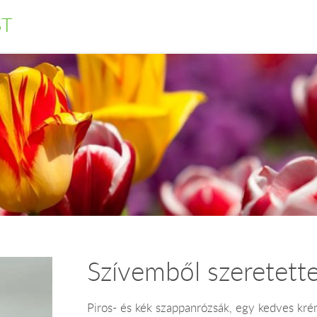
ST
Szívemből szeretette
Piros- és kék szappanrózsák, egy kedves kré