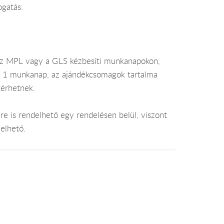
ogatás.
az MPL vagy a GLS kézbesíti munkanapokon,
je 1 munkanap, az ajándékcsomagok tartalma
térhetnek.
e is rendelhető egy rendelésen belül, viszont
elhető.