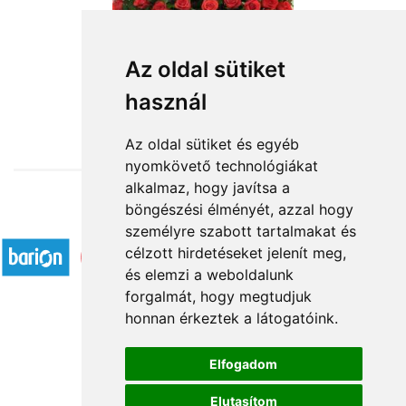
Boldog 80. 90.100. szülinapot
Az oldal sütiket
használ
216 000 Ft-tól
Az oldal sütiket és egyéb
nyomkövető technológiákat
alkalmaz, hogy javítsa a
böngészési élményét, azzal hogy
Elfogadott fizetési módok
személyre szabott tartalmakat és
célzott hirdetéseket jelenít meg,
és elemzi a weboldalunk
forgalmát, hogy megtudjuk
honnan érkeztek a látogatóink.
Á.SZ.F.
Elfogadom
Impresszum
Elutasítom