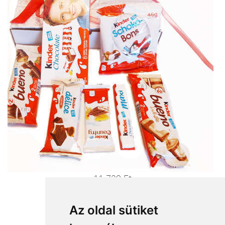
11 720 Ft
Ajándékküldés most>>>
Az oldal sütiket
Milka hegy