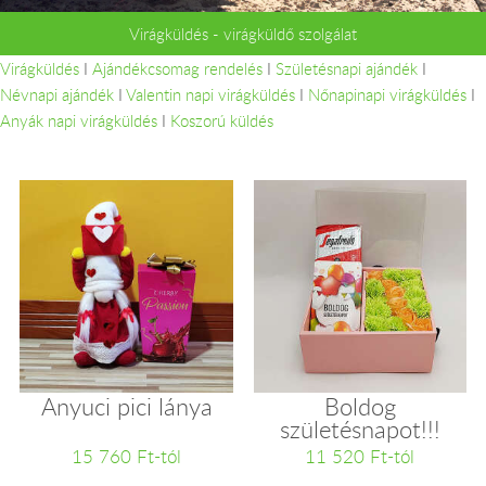
Virágküldés - virágküldő szolgálat
Virágküldés
I
Ajándékcsomag rendelés
I
Születésnapi ajándék
I
Névnapi ajándék
I
Valentin napi virágküldés
I
Nőnapinapi virágküldés
I
Anyák napi virágküldés
I
Koszorú küldés
Anyuci pici lánya
Boldog
születésnapot!!!
15 760 Ft-tól
11 520 Ft-tól