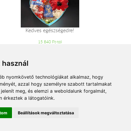
Kedves egészségedre!
15 840 Ft-tól
t használ
gyéb nyomkövető technológiákat alkalmaz, hogy
lményét, azzal hogy személyre szabott tartalmakat
 jelenít meg, és elemzi a weboldalunk forgalmát,
 érkeztek a látogatóink.
ítom
Beállítások megváltoztatása
estre.hu