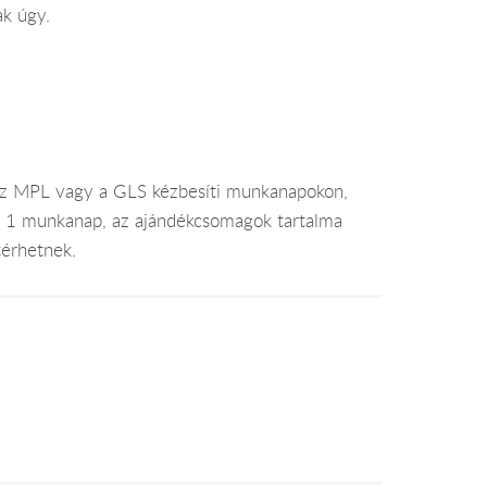
ak úgy.
az MPL vagy a GLS kézbesíti munkanapokon,
je 1 munkanap, az ajándékcsomagok tartalma
térhetnek.