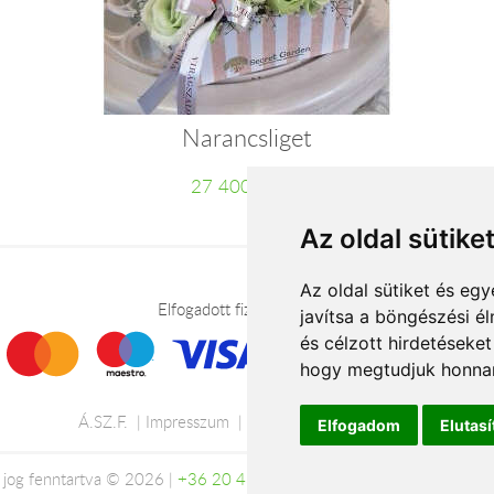
Narancsliget
27 400 Ft-tól
Az oldal sütike
Az oldal sütiket és e
Elfogadott fizetési módok
javítsa a böngészési é
és célzott hirdetéseket
hogy megtudjuk honnan
Á.SZ.F.
Impresszum
Adatkezelési tájékoztató
Elfogadom
Elutas
jog fenntartva © 2026 |
+36 20 488-8362
| www.viragkuldes-budap