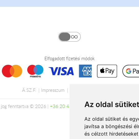
Elfogadott fizetési módok
Á.SZ.F.
Impresszum
Adatkezelési tájékoztató
Az oldal sütike
jog fenntartva © 2026 |
+36 20 488-8362
| www.viragkuldes-budap
Az oldal sütiket és e
javítsa a böngészési é
és célzott hirdetéseket