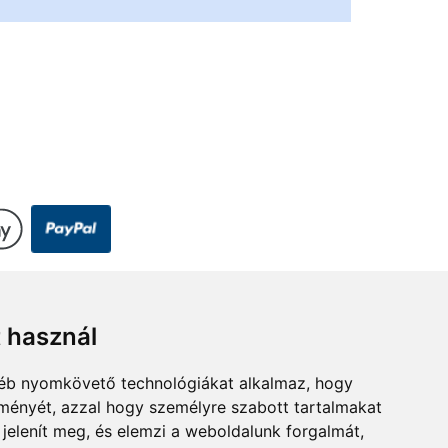
t használ
estre.hu
gyéb nyomkövető technológiákat alkalmaz, hogy
lményét, azzal hogy személyre szabott tartalmakat
 jelenít meg, és elemzi a weboldalunk forgalmát,