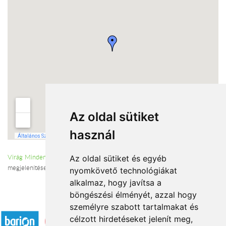
Az oldal sütiket
használ
Virág Mindenkinek - virágküldés Dabas
nagyobb térképen való
Az oldal sütiket és egyéb
megjelenítése
nyomkövető technológiákat
alkalmaz, hogy javítsa a
böngészési élményét, azzal hogy
Elfogadott fizetési módok
személyre szabott tartalmakat és
célzott hirdetéseket jelenít meg,