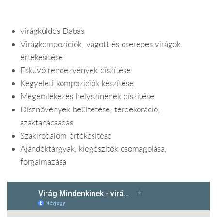
virágküldés Dabas
Virágkompozíciók, vágott és cserepes virágok
értékesítése
Esküvő rendezvények díszítése
Kegyeleti kompozíciók készítése
Megemlékezés helyszínének díszítése
Dísznövények beültetése, térdekoráció,
szaktanácsadás
Szakirodalom értékesítése
Ajándéktárgyak, kiegészítők csomagolása,
forgalmazása