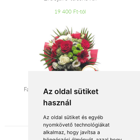
19 400 Ft-tól
Fantázia - vörös/pasztell szezoncsokor
Az oldal sütiket
használ
24 400 Ft-tól
Az oldal sütiket és egyéb
nyomkövető technológiákat
alkalmaz, hogy javítsa a
böngészési élményét, azzal hogy