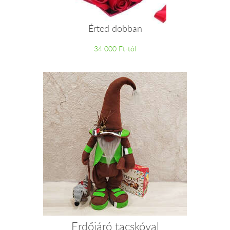
Érted dobban
34 000 Ft-tól
Erdőjáró tacskóval