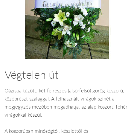
Végtelen út
Oázisba tűzött, két fejrészes (alsó-felső) görög koszorú,
középrészt szalaggal. A felhasznált virágok színét a
megjegyzés mezőben megadhatja, az alap koszorú fehér
virágokkal készül.
A koszorúban minőségtől, készlettől és