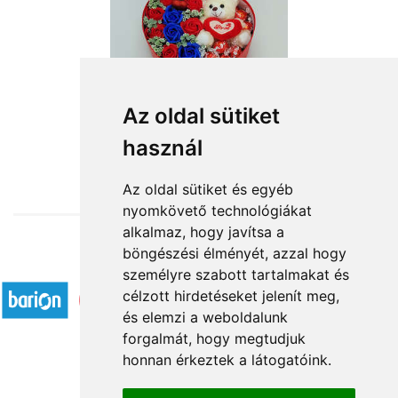
Szívemből szeretettel
Az oldal sütiket
használ
15 840 Ft-tól
Az oldal sütiket és egyéb
nyomkövető technológiákat
alkalmaz, hogy javítsa a
böngészési élményét, azzal hogy
Elfogadott fizetési módok
személyre szabott tartalmakat és
célzott hirdetéseket jelenít meg,
és elemzi a weboldalunk
forgalmát, hogy megtudjuk
honnan érkeztek a látogatóink.
Á.SZ.F.