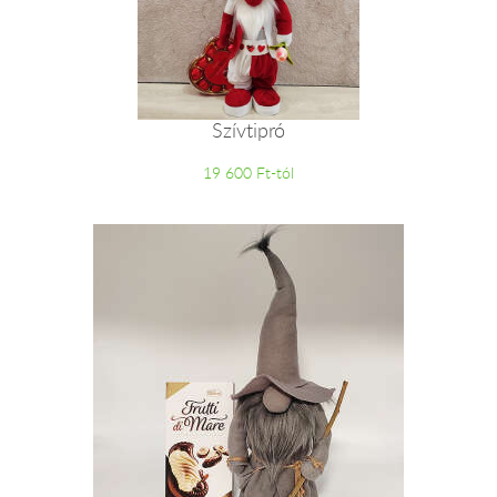
Szívtipró
19 600 Ft-tól