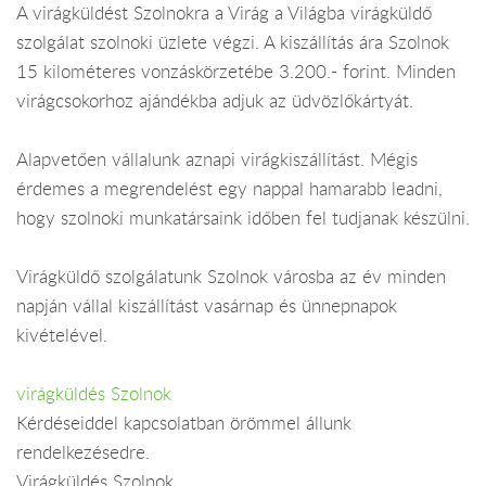
A virágküldést Szolnokra a Virág a Világba virágküldő
szolgálat szolnoki üzlete végzi. A kiszállítás ára Szolnok
15 kilométeres vonzáskörzetébe 3.200.- forint. Minden
virágcsokorhoz ajándékba adjuk az üdvözlőkártyát.
Alapvetően vállalunk aznapi virágkiszállítást. Mégis
érdemes a megrendelést egy nappal hamarabb leadni,
hogy szolnoki munkatársaink időben fel tudjanak készülni.
Virágküldő szolgálatunk Szolnok városba az év minden
napján vállal kiszállítást vasárnap és ünnepnapok
kivételével.
virágküldés Szolnok
Kérdéseiddel kapcsolatban örömmel állunk
rendelkezésedre.
Virágküldés Szolnok