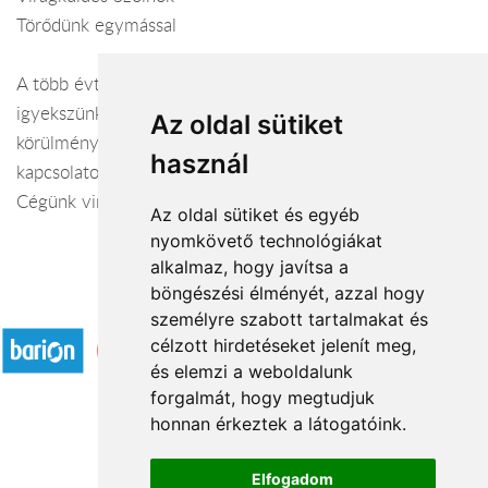
Törődünk egymással
A több évtizedes szakmai tapasztalatot felhasználva
igyekszünk igényes környezetben, kényelmes
Az oldal sütiket
körülmények között vásárlóink minden virággal
használ
kapcsolatos igényét kielégíteni a hét minden napján!
Cégünk virágküldést vállal Szolnok és környékén.
Az oldal sütiket és egyéb
nyomkövető technológiákat
alkalmaz, hogy javítsa a
böngészési élményét, azzal hogy
Elfogadott fizetési módok
személyre szabott tartalmakat és
célzott hirdetéseket jelenít meg,
és elemzi a weboldalunk
forgalmát, hogy megtudjuk
honnan érkeztek a látogatóink.
Á.SZ.F.
Elfogadom