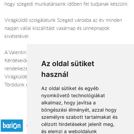
hogy szegedi munkatársaink időben fel tudjanak készülni.
Virágküldő szolgálatunk Szeged városba az év minden
napján vállal kiszállítást vasárnap és ünnepnapok
kivételével.
A Valentin virágüzlet webáruháza:
virágküldés Szeged
Kérdéseiddel kapcsolatban örömmel állunk
Az oldal sütiket
rendelkezésedre.
használ
Virágküldés Szeged
Törődünk egymással
Az oldal sütiket és egyéb
nyomkövető technológiákat
alkalmaz, hogy javítsa a
böngészési élményét, azzal hogy
Elfogadott fizetési módok
személyre szabott tartalmakat és
célzott hirdetéseket jelenít meg,
és elemzi a weboldalunk