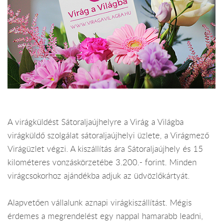
A virágküldést Sátoraljaújhelyre a Virág a Világba
virágküldő szolgálat sátoraljaújhelyi üzlete, a Virágmező
Virágüzlet végzi. A kiszállítás ára Sátoraljaújhely és 15
kilométeres vonzáskörzetébe 3.200.- forint. Minden
virágcsokorhoz ajándékba adjuk az üdvözlőkártyát.
Alapvetően vállalunk aznapi virágkiszállítást. Mégis
érdemes a megrendelést egy nappal hamarabb leadni,