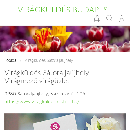
VIRÁGKÜLDÉS BUDAPEST
Főoldal
Virágküldés Sátoraljaújhely
Virágküldés Sátoraljaújhely
Virágmező virágüzlet
3980 Sátoraljaújhely, Kazinczy út 105
https://www.viragkuldesmiskolc.hu/