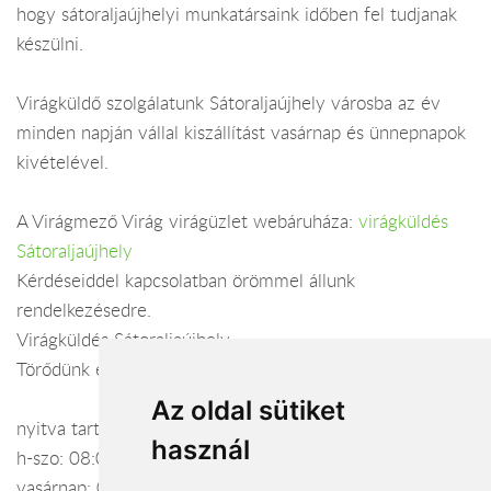
hogy sátoraljaújhelyi munkatársaink időben fel tudjanak
készülni.
Virágküldő szolgálatunk Sátoraljaújhely városba az év
minden napján vállal kiszállítást vasárnap és ünnepnapok
kivételével.
A Virágmező Virág virágüzlet webáruháza:
virágküldés
Sátoraljaújhely
Kérdéseiddel kapcsolatban örömmel állunk
rendelkezésedre.
Virágküldés Sátoraljaújhely
Törődünk egymással
Az oldal sütiket
nyitva tartás:
használ
h-szo: 08:00 - 16:00
vasárnap: 08:00 - 12:00