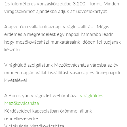
15 kilométeres vonzáskörzetébe 3.200.- forint. Minden
virágcsokorhoz ajándékba adjuk az üdvözlőkártyát.
Alapvetően vállalunk aznapi virágkiszállítást. Mégis
érdemes a megrendelést egy nappal hamarabb leadni,
hogy mezőkovácsházi munkatársaink időben fel tudjanak
készülni.
Virágküldő szolgálatunk Mezőkovácsháza városba az év
minden napján vállal kiszállítást vasárnap és ünnepnapok
kivételével.
A Borostyán virágüzlet webáruháza:
virágküldés
Mezőkovácsháza
Kérdéseiddel kapcsolatban örömmel állunk
rendelkezésedre.
Virágküldés Mezőkovácsháza