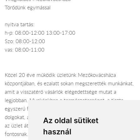
Törődünk egymással
nyitva tartás:
h-p: 08:00-12:00 13:00-17:00
Szo: 08:00-12:00
vas: 08:00-11:00
Közel 20 éve működik üzletünk Mezőkovácsháza
központjában, és ezalatt sokan megszerették munkánkat,
amit a visszatérő vásárlók elégedettsége mutat a
legjobban. Munkánkban a természetességet, a tiszta,
egyszerű formákat részesítjük előnyben, kerüljük a művi
dolgokat, anyagokat. Üzletünkben a virágok frissességét,
Az oldal sütiket
az üzlet áttekinthetőségét, a tisztaságot tartjuk
használ
fontosnak. Kedvenc feladatunk a csokor kötés, azon belül