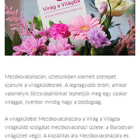
Mezőkovácsházán, üzletünkben kiemelt szerepet
szánunk a virágküldésnek. A legnagyobb öröm, amikor
valamelyik törzsvásárlónkat lephetjük meg egy csokor
virággal, ilyenkor mindig nagy a boldogság.
A virágküldést Mezőkovácsházára a Virág a Világba
virágküldő szolgálat mezőkovácsházi üzlete, a Borostyán
virágüzlet végzi. A kiszállítás ára Mezőkovácsházára és