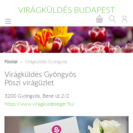
VIRÁGKÜLDÉS BUDAPEST
Főoldal
Virágküldés Gyöngyös
Virágküldés Gyöngyös
Pöszi virágüzlet
3200 Gyöngyös, Bene út 2/2
https://www.viragkuldeseger.hu/