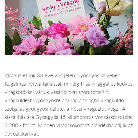
Virágüzletünk 33 éve van jelen Gyöngyös szívében.
Rugalmas nyitva tartással, mindig friss virággal és kedves
virágkötőkkel várjuk vásárlóinkat szeretettel! A
virágküldést Gyöngyösre a Virág a Világba virágküldő
szolgálat gyöngyösi üzlete, a Pöszi virágüzlet végzi. A
kiszállítás ára Gyöngyös 15 kilométeres vonzáskörzetébe
3.200.- forint. Minden virágcsokorhoz ajándékba adjuk az
üdvözlőkártyát.