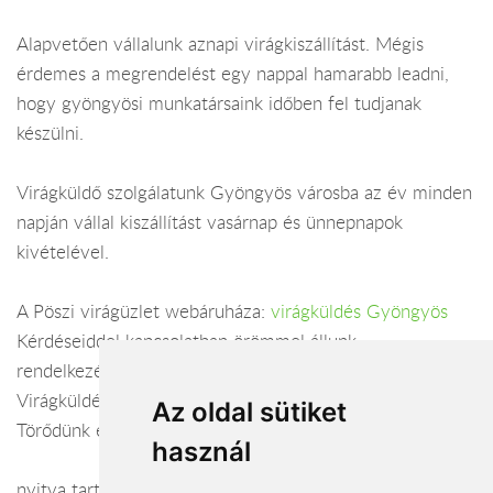
Alapvetően vállalunk aznapi virágkiszállítást. Mégis
érdemes a megrendelést egy nappal hamarabb leadni,
hogy gyöngyösi munkatársaink időben fel tudjanak
készülni.
Virágküldő szolgálatunk Gyöngyös városba az év minden
napján vállal kiszállítást vasárnap és ünnepnapok
kivételével.
A Pöszi virágüzlet webáruháza:
virágküldés Gyöngyös
Kérdéseiddel kapcsolatban örömmel állunk
rendelkezésedre.
Virágküldés Gyöngyös
Az oldal sütiket
Törődünk egymással
használ
nyitva tartás: minden nap: 8:00 – 17:00