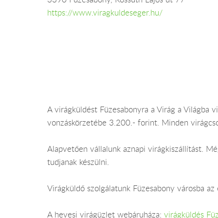
https://www.viragkuldeseger.hu/
A virágküldést Füzesabonyra a Virág a Világba vi
vonzáskörzetébe 3.200.- forint. Minden virágcs
Alapvetően vállalunk aznapi virágkiszállítást.
tudjanak készülni.
Virágküldő szolgálatunk Füzesabony városba az é
A hevesi virágüzlet webáruháza:
virágküldés Fü