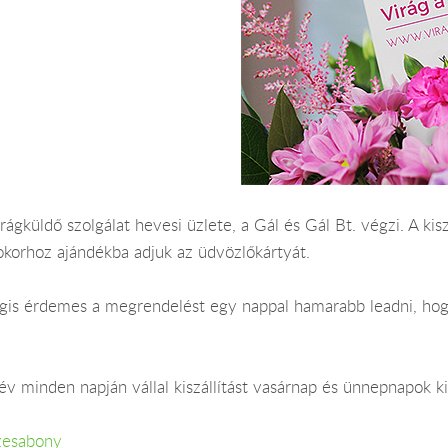
rágküldő szolgálat hevesi üzlete, a Gál és Gál Bt. végzi. A ki
okorhoz ajándékba adjuk az üdvözlőkártyát.
 Mégis érdemes a megrendelést egy nappal hamarabb leadni, ho
v minden napján vállal kiszállítást vasárnap és ünnepnapok ki
zesabony