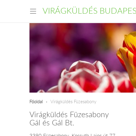
VIRÁGKÜLDÉS BUDAPE
Főoldal
Virágküldés Füzesabony
Virágküldés Füzesabony
Gál és Gál Bt.
3390 Füzesabony, Kossuth Lajos út 77