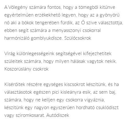
A Vőlegény számára fontos, hogy a tömegből kitűnve
egyértelműen erzékekhető legyen, hogy az a gyönyörű
nő aki a bókok tengerében fürdik, az Ő szive választottja,
ebben segít számára a menyasszonyi csokorral
harmónizáló gomblyukdísze. Szülőcsokrok
Virág különlegességeink segítségével kifejezhetitek
szüleitek számára, hogy milyen hálásak vagytok nekik.
Koszorúslány csokrok
Kísérőitek részére egységes kiscsokrot készítünk, és ha
választásotok egészen pici kisleányra esik, az sem baj,
számára, hogy ne kelljen egy csokorra vigyáznia,
készítünk egy nagyon egyszerűen hordható csuklódíszt
vagy sziromkosarat. Autódíszek