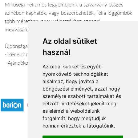
Minőségi héliumos léggömbjeink a szivárvány összes
színében kaphatók, vagy beszerezhetők, fólia léggömbök
több méretben, nagy választékban azonnal
megvásárolhatók!
Az oldal sütiket
Újdonságaink:
használ
- Zenélő, mikrofonos óriás fólia léggömbök.
- Ajándékok léggömbbe töltése.
Az oldal sütiket és egyéb
nyomkövető technológiákat
alkalmaz, hogy javítsa a
böngészési élményét, azzal hogy
Elfogadott fizetési módok
személyre szabott tartalmakat és
célzott hirdetéseket jelenít meg,
és elemzi a weboldalunk
forgalmát, hogy megtudjuk
honnan érkeztek a látogatóink.