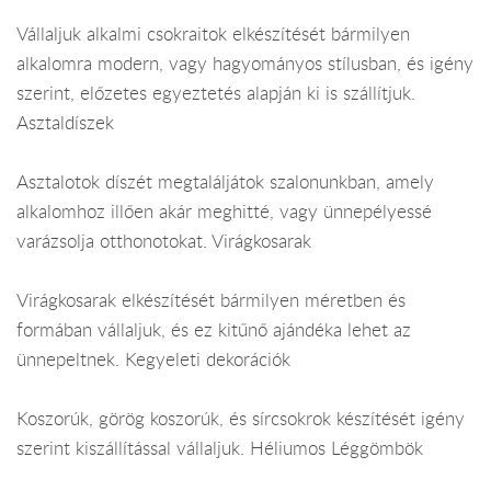
Vállaljuk alkalmi csokraitok elkészítését bármilyen
alkalomra modern, vagy hagyományos stílusban, és igény
szerint, előzetes egyeztetés alapján ki is szállítjuk.
Asztaldíszek
Asztalotok díszét megtaláljátok szalonunkban, amely
alkalomhoz illően akár meghitté, vagy ünnepélyessé
varázsolja otthonotokat. Virágkosarak
Virágkosarak elkészítését bármilyen méretben és
formában vállaljuk, és ez kitűnő ajándéka lehet az
ünnepeltnek. Kegyeleti dekorációk
Koszorúk, görög koszorúk, és sírcsokrok készítését igény
szerint kiszállítással vállaljuk. Héliumos Léggömbök