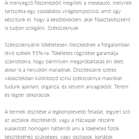
A menyegző főszereplőit megilleti a meseautó, melynek
tartozéka egy csodálatos virágkompozíció, amit úgy
készítünk el, hogy a későbbiekben, akár főasztaldíszként
is tudjon szolgálni. Székszoknyák
Székszoknyáink tökéletesen illeszkednek a forgalomban
lévő székek 95%-ra. Tökéletes rögzítése garantálja
számotokra, hogy bármilyen megpróbáltatás éri őket,
akkor is a helyükön maradnak. Díszítésükre széles
választékban különböző színű székszoknya masnikat
tudunk ajánlani, organza, és selyem anyagokból. Terem
és légtér dekorációk
A termek díszítése a legkomplexebb feladat, legyen szó
az asztalok díszítéséről, vagy a Házaspár részére
kialakított homogén háttérről ami a tökéletes fotók
készítéséhez szükséges, vagy oszlopok, korlátok