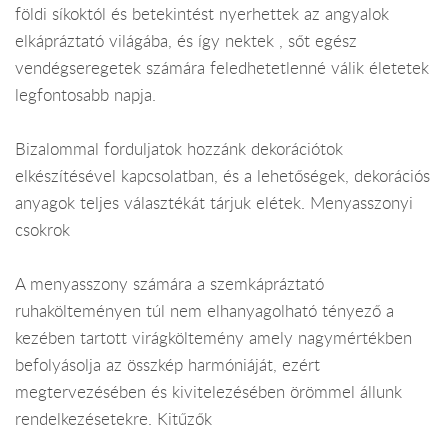
földi síkoktól és betekintést nyerhettek az angyalok
elkápráztató világába, és így nektek , sőt egész
vendégseregetek számára feledhetetlenné válik életetek
legfontosabb napja.
Bizalommal forduljatok hozzánk dekorációtok
elkészítésével kapcsolatban, és a lehetőségek, dekorációs
anyagok teljes választékát tárjuk elétek. Menyasszonyi
csokrok
A menyasszony számára a szemkápráztató
ruhakölteményen túl nem elhanyagolható tényező a
kezében tartott virágköltemény amely nagymértékben
befolyásolja az összkép harmóniáját, ezért
megtervezésében és kivitelezésében örömmel állunk
rendelkezésetekre. Kitűzők