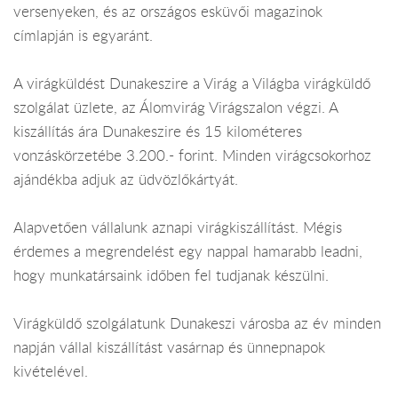
versenyeken, és az országos esküvői magazinok
címlapján is egyaránt.
A virágküldést Dunakeszire a Virág a Világba virágküldő
szolgálat üzlete, az Álomvirág Virágszalon végzi. A
kiszállítás ára Dunakeszire és 15 kilométeres
vonzáskörzetébe 3.200.- forint. Minden virágcsokorhoz
ajándékba adjuk az üdvözlőkártyát.
Alapvetően vállalunk aznapi virágkiszállítást. Mégis
érdemes a megrendelést egy nappal hamarabb leadni,
hogy munkatársaink időben fel tudjanak készülni.
Virágküldő szolgálatunk Dunakeszi városba az év minden
napján vállal kiszállítást vasárnap és ünnepnapok
kivételével.