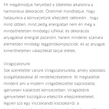
Mi megálmodjuk helyetted a tökéletes alkalomra a
harmonikus dekorációt. Örömmel mondhatjuk, hogy
hatásunkra a környezetünk elkezdett ráébredni , hogy
mind időben, mind pedig energiában nem éri meg a
minősíthetetlen minőségű lufikkal, és dekorációs
anyagokkal energiát pazarolni, hanem mindenki számára
elérhetően minőségi léggömbkompozíciók, és az anyagok
kimeríthetetlen választékát tárjuk elétek.
Virágszalonunk
Sok szeretettel várunk Virágszalonunkba, amely sokoldalú
szolgáltatásokkal áll rendelkezésetekre. Itt megtaláltok
mindent ami a modern virágkötészettel kapcsolatos,
igényesen kialakított környezetben. Virágkötőink
igényeiteket kiszolgálva elkészítik elképzeléseteket,
legyen szó egy ínycsiklandó kiscsokorról, a