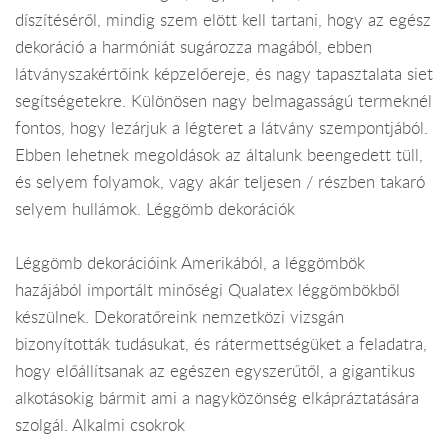
díszítéséről, mindig szem elött kell tartani, hogy az egész
dekoráció a harmóniát sugározza magából, ebben
látványszakértőink képzelőereje, és nagy tapasztalata siet
segítségetekre. Különösen nagy belmagasságú termeknél
fontos, hogy lezárjuk a légteret a látvány szempontjából.
Ebben lehetnek megoldások az általunk beengedett tüll,
és selyem folyamok, vagy akár teljesen / részben takaró
selyem hullámok. Léggömb dekorációk
Léggömb dekorációink Amerikából, a léggömbök
hazájából importált minőségi Qualatex léggömbökből
készülnek. Dekoratőreink nemzetközi vizsgán
bizonyították tudásukat, és rátermettségüket a feladatra,
hogy előállítsanak az egészen egyszerűtől, a gigantikus
alkotásokig bármit ami a nagyközönség elkápráztatására
szolgál. Alkalmi csokrok