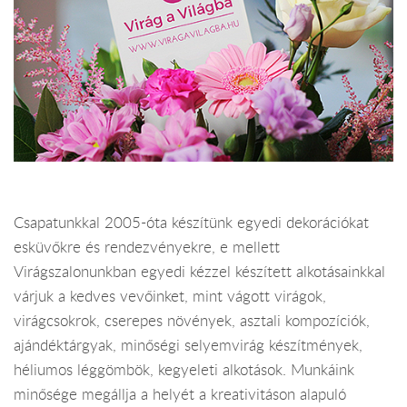
Csapatunkkal 2005-óta készítünk egyedi dekorációkat
esküvőkre és rendezvényekre, e mellett
Virágszalonunkban egyedi kézzel készített alkotásainkkal
várjuk a kedves vevőinket, mint vágott virágok,
virágcsokrok, cserepes növények, asztali kompozíciók,
ajándéktárgyak, minőségi selyemvirág készítmények,
héliumos léggömbök, kegyeleti alkotások. Munkáink
minősége megállja a helyét a kreativitáson alapuló