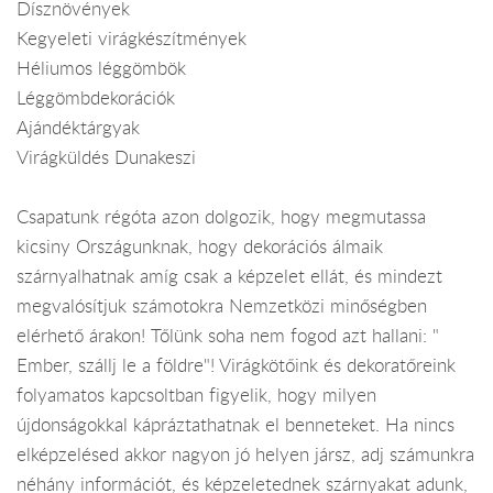
Dísznövények
Kegyeleti virágkészítmények
Héliumos léggömbök
Léggömbdekorációk
Ajándéktárgyak
Virágküldés Dunakeszi
Csapatunk régóta azon dolgozik, hogy megmutassa
kicsiny Országunknak, hogy dekorációs álmaik
szárnyalhatnak amíg csak a képzelet ellát, és mindezt
megvalósítjuk számotokra Nemzetközi minőségben
elérhető árakon! Tőlünk soha nem fogod azt hallani: "
Ember, szállj le a földre"! Virágkötőink és dekoratőreink
folyamatos kapcsoltban figyelik, hogy milyen
újdonságokkal kápráztathatnak el benneteket. Ha nincs
elképzelésed akkor nagyon jó helyen jársz, adj számunkra
néhány információt, és képzeletednek szárnyakat adunk,