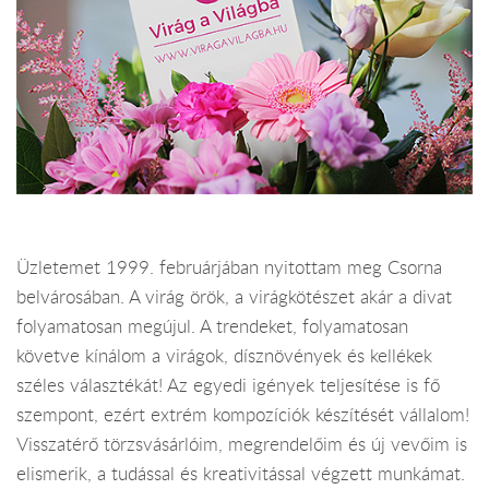
Üzletemet 1999. februárjában nyitottam meg Csorna
belvárosában. A virág örök, a virágkötészet akár a divat
folyamatosan megújul. A trendeket, folyamatosan
követve kínálom a virágok, dísznövények és kellékek
széles választékát! Az egyedi igények teljesítése is fő
szempont, ezért extrém kompozíciók készítését vállalom!
Visszatérő törzsvásárlóim, megrendelőim és új vevőim is
elismerik, a tudással és kreativitással végzett munkámat.