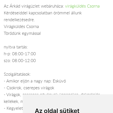
Az Árkád virágüzlet webáruháza:
virágküldés Csorna
Kérdéseiddel kapcsolatban örömmel állunk
rendelkezésedre.
Virágküldés Csorna
Törődünk egymással
nyitva tartás:
h-p: 08:00-17:00
szo: 08:00-12:00
Szolgáltatások:
- Amikor eljön a nagy nap: Esküvő
- Csokrok, cserepes virágok
- Virágok, cserepes növények ünnepekre, dekorációs
kellékek, mellyel lakásunkat otthonosabbá tehetjük.
- Kegyelet
Az oldal sütiket