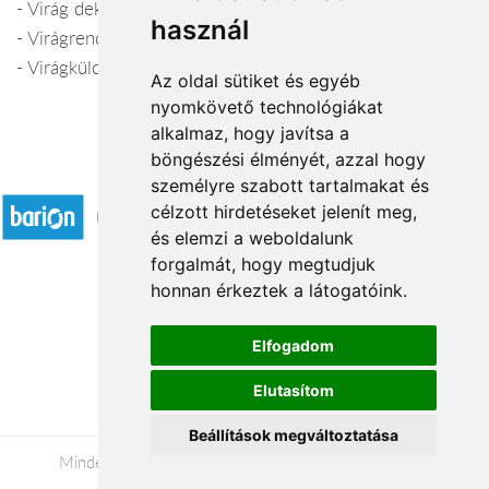
- Virág dekoráció
használ
- Virágrendelés telefonon, kiszállítás
- Virágküldés Csorna
Az oldal sütiket és egyéb
nyomkövető technológiákat
alkalmaz, hogy javítsa a
böngészési élményét, azzal hogy
Elfogadott fizetési módok
személyre szabott tartalmakat és
célzott hirdetéseket jelenít meg,
és elemzi a weboldalunk
forgalmát, hogy megtudjuk
honnan érkeztek a látogatóink.
Á.SZ.F.
Elfogadom
Impresszum
Elutasítom
Adatkezelési tájékoztató
Beállítások megváltoztatása
Minden jog fenntartva © 2026 |
+36 20 488-8362
|
www.viragkuldes-budapestre.hu