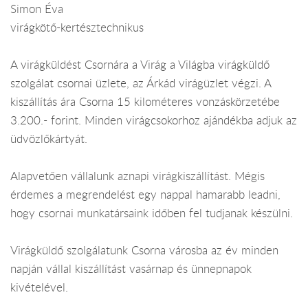
Simon Éva
virágkötő-kertésztechnikus
A virágküldést Csornára a Virág a Világba virágküldő
szolgálat csornai üzlete, az Árkád virágüzlet végzi. A
kiszállítás ára Csorna 15 kilométeres vonzáskörzetébe
3.200.- forint. Minden virágcsokorhoz ajándékba adjuk az
üdvözlőkártyát.
Alapvetően vállalunk aznapi virágkiszállítást. Mégis
érdemes a megrendelést egy nappal hamarabb leadni,
hogy csornai munkatársaink időben fel tudjanak készülni.
Virágküldő szolgálatunk Csorna városba az év minden
napján vállal kiszállítást vasárnap és ünnepnapok
kivételével.