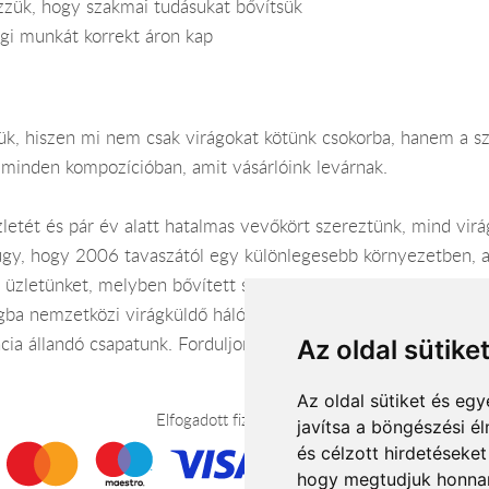
zzük, hogy szakmai tudásukat bővítsük
gi munkát korrekt áron kap
jük, hiszen mi nem csak virágokat kötünk csokorba, hanem a sz
i minden kompozícióban, amit vásárlóink levárnak.
zletét és pár év alatt hatalmas vevőkört szereztünk, mind vi
úgy, hogy 2006 tavaszától egy különlegesebb környezetben, a
zletünket, melyben bővített szolgáltatásokkal állunk minden 
gba nemzetközi virágküldő hálózatnak, melyen keresztül kapju
cia állandó csapatunk. Forduljon munkatársainkhoz bizalommal,
Az oldal sütike
Az oldal sütiket és e
Elfogadott fizetési módok
javítsa a böngészési é
és célzott hirdetéseket
hogy megtudjuk honnan