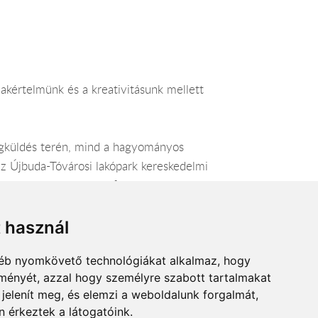
akértelmünk és a kreativitásunk mellett
rágküldés terén, mind a hagyományos
z Újbuda-Tóvárosi lakópark kereskedelmi
kedves régi és új ügyfeleink
k és adjuk a megrendeléseket külföldre és
mi segítünk,hogy a virágok elérjék célját.
t használ
gyéb nyomkövető technológiákat alkalmaz, hogy
lményét, azzal hogy személyre szabott tartalmakat
 jelenít meg, és elemzi a weboldalunk forgalmát,
 érkeztek a látogatóink.