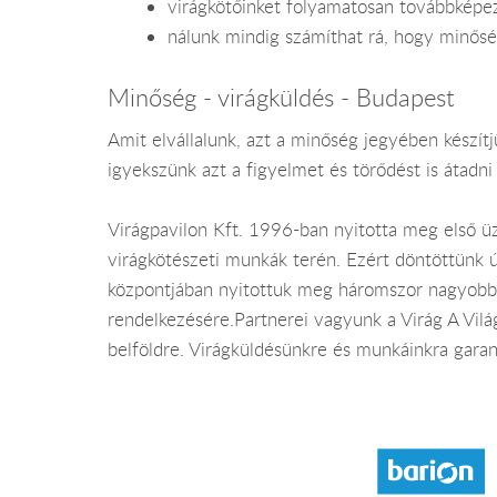
virágkötőinket folyamatosan továbbképe
nálunk mindig számíthat rá, hogy minősé
Minőség - virágküldés - Budapest
Amit elvállalunk, azt a minőség jegyében készít
igyekszünk azt a figyelmet és törődést is átadn
Virágpavilon Kft. 1996-ban nyitotta meg első ü
virágkötészeti munkák terén. Ezért döntöttünk 
központjában nyitottuk meg háromszor nagyobb ü
rendelkezésére.Partnerei vagyunk a Virág A Vilá
belföldre. Virágküldésünkre és munkáinkra garan