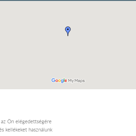
a az Ön elégedettségére
s kellékeket használunk