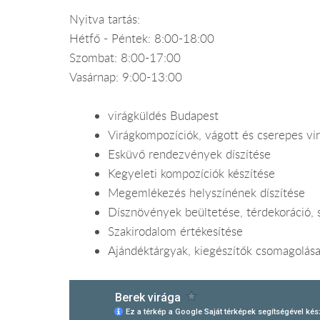
Nyitva tartás:
Hétfő - Péntek: 8:00-18:00
Szombat: 8:00-17:00
Vasárnap: 9:00-13:00
virágküldés Budapest
Virágkompozíciók, vágott és cserepes vi
Esküvő rendezvények díszítése
Kegyeleti kompozíciók készítése
Megemlékezés helyszínének díszítése
Dísznövények beültetése, térdekoráció, 
Szakirodalom értékesítése
Ajándéktárgyak, kiegészítők csomagolása