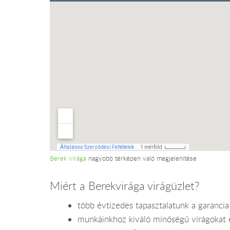
Berek virága
nagyobb térképen való megjelenítése
Miért a Berekvirága virágüzlet?
több évtizedes tapasztalatunk a garanci
munkáinkhoz kiváló minőségű virágokat é