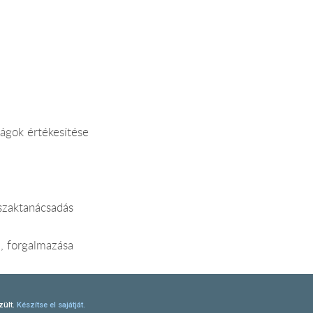
rágok értékesítése
szaktanácsadás
, forgalmazása