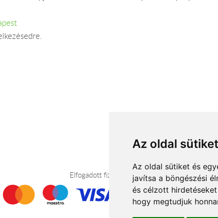
apest
elkezésedre.
Az oldal sütike
Az oldal sütiket és e
Elfogadott fizetési módok
javítsa a böngészési é
és célzott hirdetéseket
hogy megtudjuk honnan