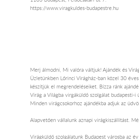
https://www.viragkuldes-budapestre.hu
Merj álmodni, Mi valóra váltjuk! Ajándék és Virá
Üzletünkben Lőrinci Vírágház-ban közel 30 éves 
készítjük el megrendeléseiket. Bízza ránk ajándé
Virág a Világba virgáküldő szolgálat budapesti-i 
Minden virágcsokorhoz ajándékba adjuk az üdvöz
Alapvetően vállalunk aznapi virágkiszállítást. 
Virágküldő szolgálatunk Budapest városba az év 