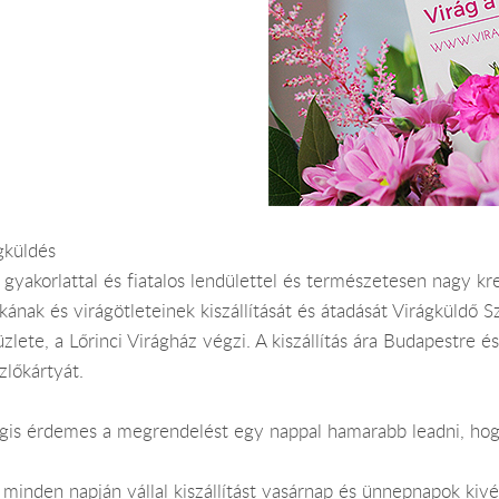
gküldés
gyakorlattal és fiatalos lendülettel és természetesen nagy kr
kának és virágötleteinek kiszállítását és átadását Virágküldő S
üzlete, a Lőrinci Virágház végzi. A kiszállítás ára Budapestre
lőkártyát.
Mégis érdemes a megrendelést egy nappal hamarabb leadni, hog
minden napján vállal kiszállítást vasárnap és ünnepnapok kivé