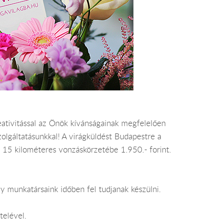
eativitással az Önök kívánságainak megfelelően
zolgáltatásunkkal! A virágküldést Budapestre a
 és 15 kilométeres vonzáskörzetébe 1.950.- forint.
y munkatársaink időben fel tudjanak készülni.
telével.