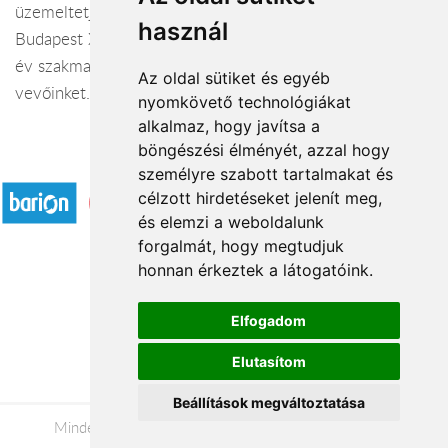
üzemeltetjük családi vállalkozásunkat Pestszentimrén a
használ
Budapest XVIII. kerületi Nagykőrösi út 4. szám alatt. 35
év szakmai tapasztatával és nagy szeretettel várjuk
Az oldal sütiket és egyéb
vevőinket.
nyomkövető technológiákat
alkalmaz, hogy javítsa a
böngészési élményét, azzal hogy
Elfogadott fizetési módok
személyre szabott tartalmakat és
célzott hirdetéseket jelenít meg,
és elemzi a weboldalunk
forgalmát, hogy megtudjuk
honnan érkeztek a látogatóink.
Á.SZ.F.
Elfogadom
Impresszum
Elutasítom
Adatkezelési tájékoztató
Beállítások megváltoztatása
Minden jog fenntartva © 2026 |
+36 20 488-8362
|