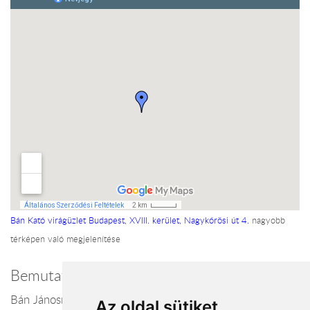
Bán Kató virágüzlet Budapest, XVIII. kerület, Nagykőrösi út 4.
nagyobb
térképen való megjelenítése
Bemutatkozás
Bán Jánosné Kati vagyok, virágkötő mester. 1993 óta
Az oldal sütiket