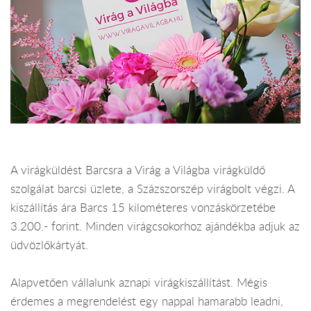
A virágküldést Barcsra a Virág a Világba virágküldő
szolgálat barcsi üzlete, a Százszorszép virágbolt végzi. A
kiszállítás ára Barcs 15 kilométeres vonzáskörzetébe
3.200.- forint. Minden virágcsokorhoz ajándékba adjuk az
üdvözlőkártyát.
Alapvetően vállalunk aznapi virágkiszállítást. Mégis
érdemes a megrendelést egy nappal hamarabb leadni,