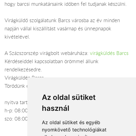
hogy barcsi munkatársaink időben fel tudjanak készülni.
Virágküldő szolgálatunk Barcs városba az év minden
napján vállal kiszállítást vasárnap és ünnepnapok
kivételével.
A Százszorszép virágbolt webáruháza:
virágküldés Barcs
Kérdéseiddel kapcsolatban örömmel állunk
rendelkezésedre.
Virágküldés Barcs
Törődünk egymással
Az oldal sütiket
nyitva tartás:
használ
h-p: 08:00-17:00
szo: 08:00-12:00
Az oldal sütiket és egyéb
nyomkövető technológiákat