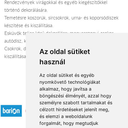
Rendezvények virágokkal és egyéb kiegészítőkkel
történő dekorálására.
Temetésre koszorúk, sírcsokrok, urna- és koporsódíszek
készítése és kiszállítása.
Esküvők teljes körű dekorálása: menyasszonyi csokor,
autódísz, koszorúslány és dobó csokor, kitűző.
Csokrok, díszek, virágkosarak rendelésre történő
Az oldal sütiket
kiszállítása
használ
Az oldal sütiket és egyéb
nyomkövető technológiákat
alkalmaz, hogy javítsa a
böngészési élményét, azzal hogy
Elfogadott fizetési módok
személyre szabott tartalmakat és
célzott hirdetéseket jelenít meg,
és elemzi a weboldalunk
forgalmát, hogy megtudjuk