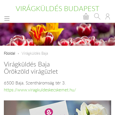
VIRÁGKÜLDÉS BUDAPEST
Főoldal
Virágküldés Baja
Virágküldés Baja
Örökzöld virágüzlet
6500 Baja, Szentháromság tér 3.
https://www.viragkuldeskecskemet.hu/