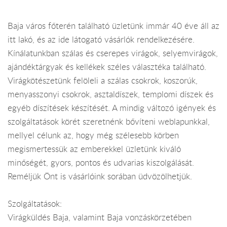
Baja város főterén található üzletünk immár 40 éve áll az
itt lakó, és az ide látogató vásárlók rendelkezésére.
Kínálatunkban szálas és cserepes virágok, selyemvirágok,
ajándéktárgyak és kellékek széles választéka található.
Virágkötészetünk felöleli a szálas csokrok, koszorúk,
menyasszonyi csokrok, asztaldíszek, templomi díszek és
egyéb díszítések készítését. A mindig változó igények és
szolgáltatások körét szeretnénk bővíteni weblapunkkal,
mellyel célunk az, hogy még szélesebb körben
megismertessük az emberekkel üzletünk kiváló
minőségét, gyors, pontos és udvarias kiszolgálását.
Reméljük Önt is vásárlóink sorában üdvözölhetjük.
Szolgáltatások:
Virágküldés Baja, valamint Baja vonzáskörzetében