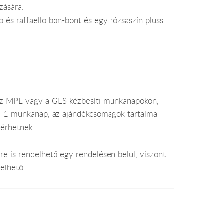
zására.
o és raffaello bon-bont és egy rózsaszín plüss
az MPL vagy a GLS kézbesíti munkanapokon,
je 1 munkanap, az ajándékcsomagok tartalma
térhetnek.
e is rendelhető egy rendelésen belül, viszont
elhető.