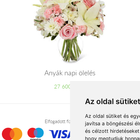
Anyák napi ölelés
27 600 Ft-tól
Az oldal sütike
Az oldal sütiket és e
Elfogadott fizetési módok
javítsa a böngészési é
és célzott hirdetéseket
hogy megtudjuk honnan