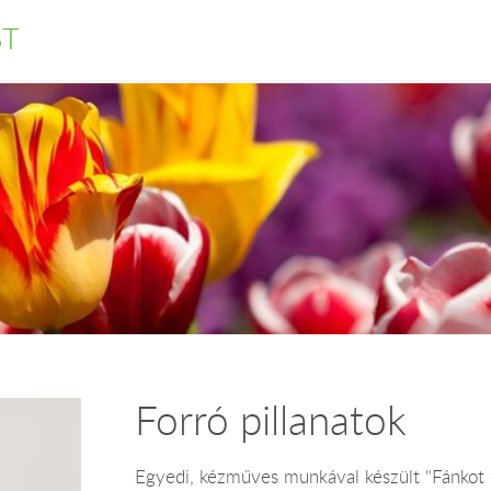
ST
Forró pillanatok
Egyedi, kézműves munkával készült "Fánkot é