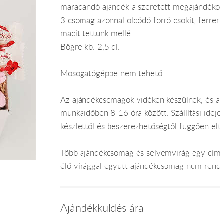
maradandó ajándék a szeretett megajándéko
3 csomag azonnal oldódó forró csokit, ferrer
macit tettünk mellé.
Bögre kb. 2,5 dl.
Mosogatógépbe nem tehető.
Az ajándékcsomagok vidéken készülnek, és 
munkaidőben 8-16 óra között. Szállítási ide
készlettől és beszerezhetőségtől függően el
Több ajándékcsomag és selyemvirág egy címr
élő virággal együtt ajándékcsomag nem rend
Ajándékküldés ára