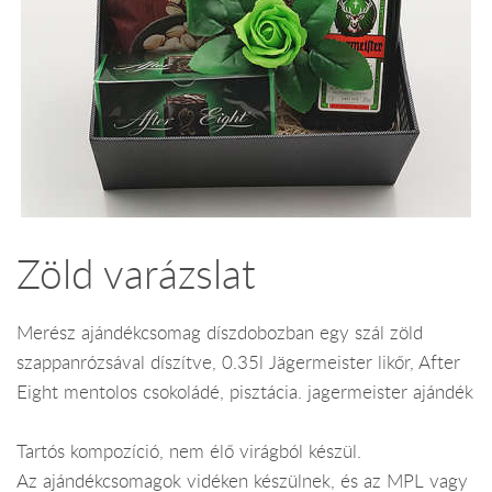
Zöld varázslat
Merész ajándékcsomag díszdobozban egy szál zöld
szappanrózsával díszítve, 0.35l Jägermeister likőr, After
Eight mentolos csokoládé, pisztácia. jagermeister ajándék
Tartós kompozíció, nem élő virágból készül.
Az ajándékcsomagok vidéken készülnek, és az MPL vagy