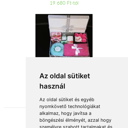
19 680 Ft-tól
Spa ajándékcsomag
Az oldal sütiket
használ
22 200 Ft-tól
Az oldal sütiket és egyéb
nyomkövető technológiákat
alkalmaz, hogy javítsa a
böngészési élményét, azzal hogy
Elfogadott fizetési módok
személyre szabott tartalmakat és