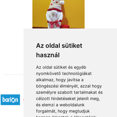
Nagyfiú
Az oldal sütiket
használ
19 680 Ft-tól
Az oldal sütiket és egyéb
nyomkövető technológiákat
alkalmaz, hogy javítsa a
böngészési élményét, azzal hogy
Elfogadott fizetési módok
személyre szabott tartalmakat és
célzott hirdetéseket jelenít meg,
és elemzi a weboldalunk
forgalmát, hogy megtudjuk