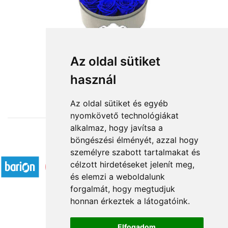
Tengereken át
Az oldal sütiket
használ
36 000 Ft-tól
Az oldal sütiket és egyéb
nyomkövető technológiákat
alkalmaz, hogy javítsa a
böngészési élményét, azzal hogy
Elfogadott fizetési módok
személyre szabott tartalmakat és
célzott hirdetéseket jelenít meg,
és elemzi a weboldalunk
forgalmát, hogy megtudjuk
honnan érkeztek a látogatóink.
Á.SZ.F.
Elfogadom