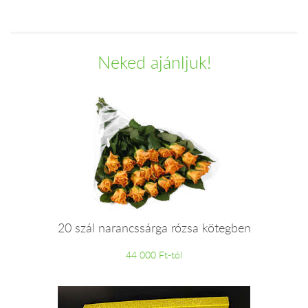
Neked ajánljuk!
20 szál narancssárga rózsa kötegben
44 000 Ft-tól