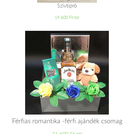
Szívtipró
19 600 Ft-tól
Férfias romantika -férfi ajándék csomag