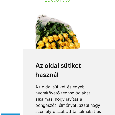
21 600 Ft-tól
20 szál sárga rózsa kötegben
Az oldal sütiket
használ
44 000 Ft-tól
Az oldal sütiket és egyéb
nyomkövető technológiákat
alkalmaz, hogy javítsa a
böngészési élményét, azzal hogy
Elfogadott fizetési módok
személyre szabott tartalmakat és