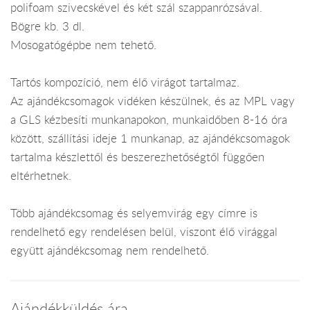
polifoam szivecskével és két szál szappanrózsával.
Bögre kb. 3 dl.
Mosogatógépbe nem tehető.
Tartós kompozíció, nem élő virágot tartalmaz.
Az ajándékcsomagok vidéken készülnek, és az MPL vagy
a GLS kézbesíti munkanapokon, munkaidőben 8-16 óra
között, szállítási ideje 1 munkanap, az ajándékcsomagok
tartalma készlettől és beszerezhetőségtől függően
eltérhetnek.
Több ajándékcsomag és selyemvirág egy címre is
rendelhető egy rendelésen belül, viszont élő virággal
együtt ajándékcsomag nem rendelhető.
Ajándékküldés ára