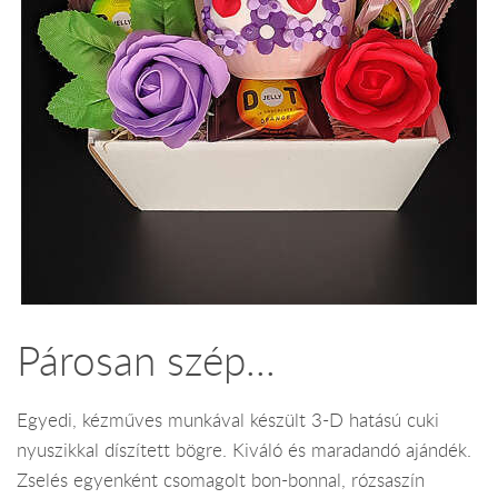
Párosan szép...
Egyedi, kézműves munkával készült 3-D hatású cuki
nyuszikkal díszített bögre. Kiváló és maradandó ajándék.
Zselés egyenként csomagolt bon-bonnal, rózsaszín