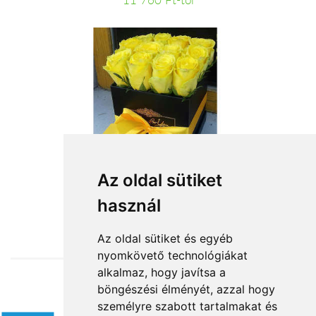
11 760 Ft-tól
Napfény dobozban
Az oldal sütiket
használ
31 200 Ft-tól
Az oldal sütiket és egyéb
nyomkövető technológiákat
alkalmaz, hogy javítsa a
böngészési élményét, azzal hogy
Elfogadott fizetési módok
személyre szabott tartalmakat és