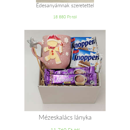
Édesanyámnak szeretettel
18 880 Ft-tól
Mézeskalács lányka