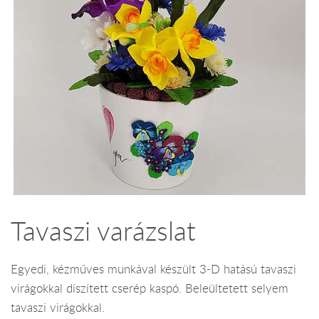
Tavaszi varázslat
Egyedi, kézműves munkával készült 3-D hatású tavaszi
virágokkal díszített cserép kaspó. Beleültetett selyem
tavaszi virágokkal.