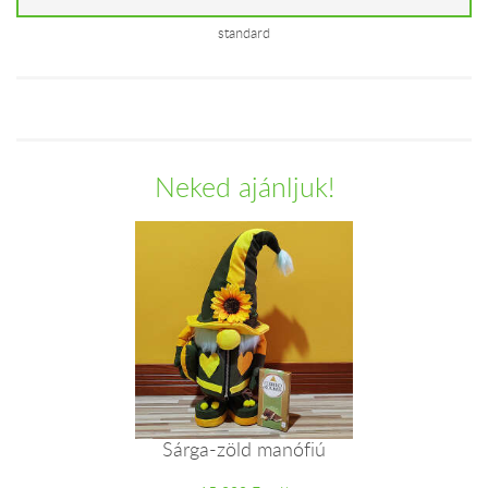
standard
Neked ajánljuk!
Sárga-zöld manófiú