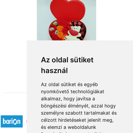
A szerelem íze
Az oldal sütiket
használ
13 520 Ft-tól
Az oldal sütiket és egyéb
nyomkövető technológiákat
alkalmaz, hogy javítsa a
böngészési élményét, azzal hogy
Elfogadott fizetési módok
személyre szabott tartalmakat és
célzott hirdetéseket jelenít meg,
és elemzi a weboldalunk