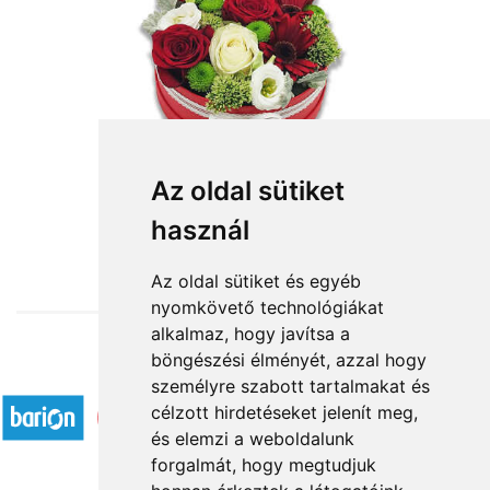
Fantázia
Az oldal sütiket
használ
28 750 Ft-tól
Az oldal sütiket és egyéb
nyomkövető technológiákat
alkalmaz, hogy javítsa a
böngészési élményét, azzal hogy
Elfogadott fizetési módok
személyre szabott tartalmakat és
célzott hirdetéseket jelenít meg,
és elemzi a weboldalunk
forgalmát, hogy megtudjuk