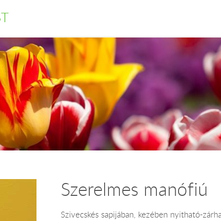
ST
Szerelmes manófiú
Szivecskés sapijában, kezében nyitható-zárh