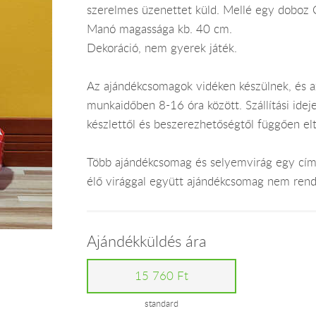
szerelmes üzenettet küld. Mellé egy doboz C
Manó magassága kb. 40 cm.
Dekoráció, nem gyerek játék.
Az ajándékcsomagok vidéken készülnek, és 
munkaidőben 8-16 óra között. Szállítási ide
készlettől és beszerezhetőségtől függően el
Több ajándékcsomag és selyemvirág egy címr
élő virággal együtt ajándékcsomag nem rend
Ajándékküldés ára
15 760 Ft
standard