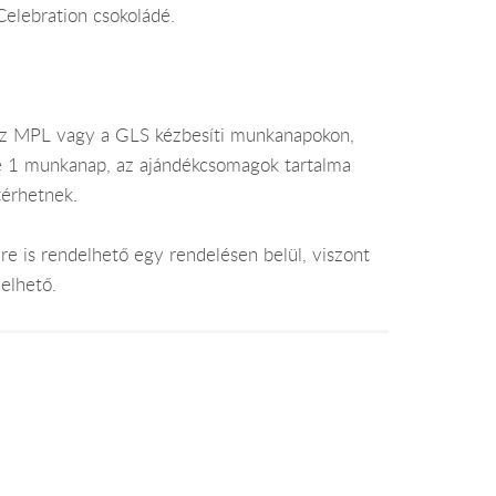
elebration csokoládé.
az MPL vagy a GLS kézbesíti munkanapokon,
je 1 munkanap, az ajándékcsomagok tartalma
térhetnek.
e is rendelhető egy rendelésen belül, viszont
elhető.