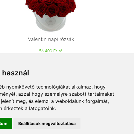
Valentin napi rózsák
56 400 Ft-tól
t használ
gyéb nyomkövető technológiákat alkalmaz, hogy
lményét, azzal hogy személyre szabott tartalmakat
 jelenít meg, és elemzi a weboldalunk forgalmát,
 érkeztek a látogatóink.
ítom
Beállítások megváltoztatása