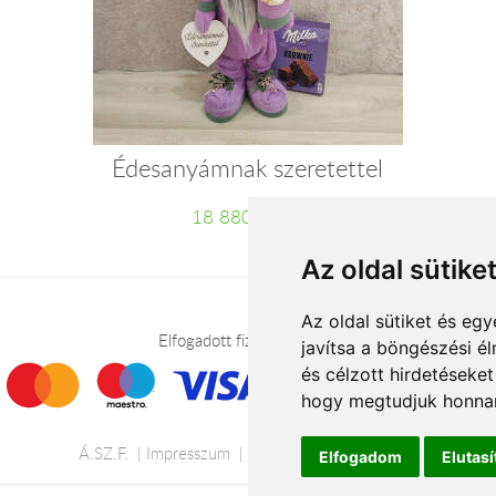
Édesanyámnak szeretettel
18 880 Ft-tól
Az oldal sütike
Az oldal sütiket és e
Elfogadott fizetési módok
javítsa a böngészési é
és célzott hirdetéseket
hogy megtudjuk honnan
Á.SZ.F.
Impresszum
Adatkezelési tájékoztató
Elfogadom
Elutas