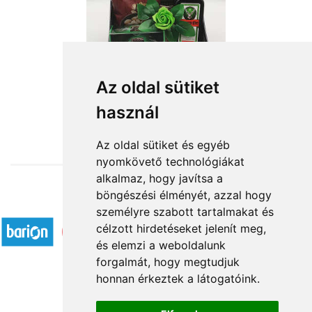
Zöld varázslat
Az oldal sütiket
használ
21 600 Ft-tól
Az oldal sütiket és egyéb
nyomkövető technológiákat
alkalmaz, hogy javítsa a
böngészési élményét, azzal hogy
Elfogadott fizetési módok
személyre szabott tartalmakat és
célzott hirdetéseket jelenít meg,
és elemzi a weboldalunk
forgalmát, hogy megtudjuk
honnan érkeztek a látogatóink.
Á.SZ.F.