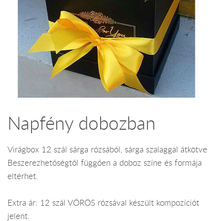
Napfény dobozban
Virágbox 12 szál sárga rózsából, sárga szalaggal átkötve
Beszerezhetőségtől függően a doboz színe és formája
eltérhet.
Extra ár: 12 szál VÖRÖS rózsával készült kompozíciót
jelent.