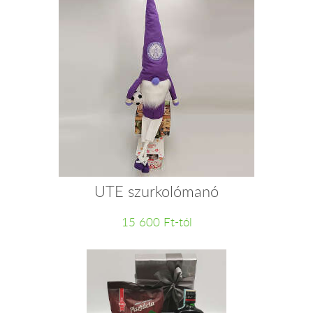
UTE szurkolómanó
15 600 Ft-tól