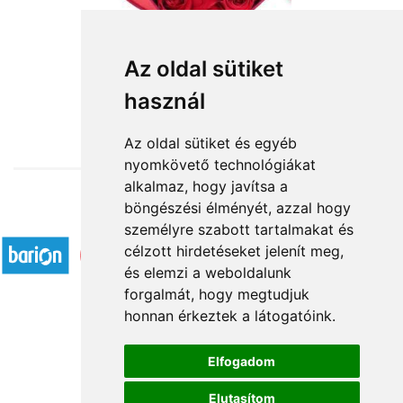
Érted dobban
Az oldal sütiket
használ
34 000 Ft-tól
Az oldal sütiket és egyéb
nyomkövető technológiákat
alkalmaz, hogy javítsa a
böngészési élményét, azzal hogy
Elfogadott fizetési módok
személyre szabott tartalmakat és
célzott hirdetéseket jelenít meg,
és elemzi a weboldalunk
forgalmát, hogy megtudjuk
honnan érkeztek a látogatóink.
Á.SZ.F.
Elfogadom
Impresszum
Elutasítom