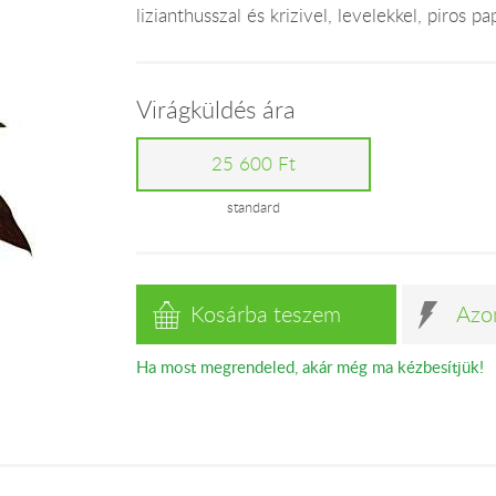
lizianthusszal és krizivel, levelekkel, piros pa
Virágküldés ára
25 600 Ft
standard
Kosárba teszem
Azo
Ha most megrendeled, akár még ma kézbesítjük!