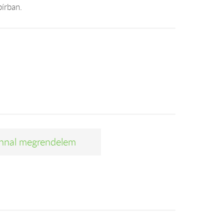
pírban.
nnal megrendelem