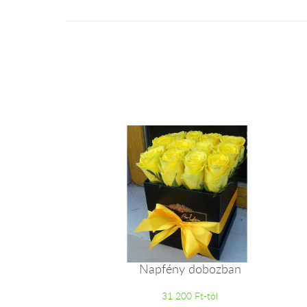
Napfény dobozban
31 200 Ft-tól