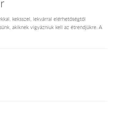
r
kkal, keksszel, lekvárral elérhetőségtől
ünk, akiknek vigyázniuk kell az étrendjükre. A