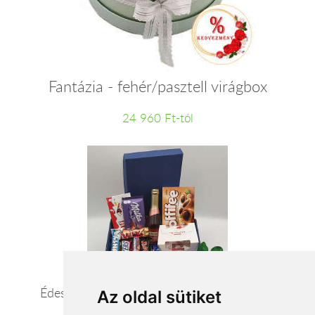
Fantázia - fehér/pasztell virágbox
24 960 Ft-tól
Édes kis bűneink – édesség ajándékcsomag
Az oldal sütiket