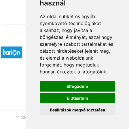
használ
19 800 Ft-tól
Az oldal sütiket és egyéb
nyomkövető technológiákat
alkalmaz, hogy javítsa a
böngészési élményét, azzal hogy
Elfogadott fizetési módok
személyre szabott tartalmakat és
célzott hirdetéseket jelenít meg,
és elemzi a weboldalunk
forgalmát, hogy megtudjuk
honnan érkeztek a látogatóink.
Á.SZ.F.
Elfogadom
Impresszum
Elutasítom
Adatkezelési tájékoztató
Beállítások megváltoztatása
Minden jog fenntartva © 2026 |
+36 20 488-8362
|
www.viragkuldes-budapestre.hu