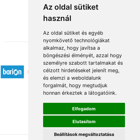
Ámor nyila
Az oldal sütiket
használ
35 296 Ft-tól
Az oldal sütiket és egyéb
nyomkövető technológiákat
alkalmaz, hogy javítsa a
böngészési élményét, azzal hogy
Elfogadott fizetési módok
személyre szabott tartalmakat és
célzott hirdetéseket jelenít meg,
és elemzi a weboldalunk
forgalmát, hogy megtudjuk
honnan érkeztek a látogatóink.
Á.SZ.F.
Elfogadom
Impresszum
Elutasítom
Adatkezelési tájékoztató
Beállítások megváltoztatása