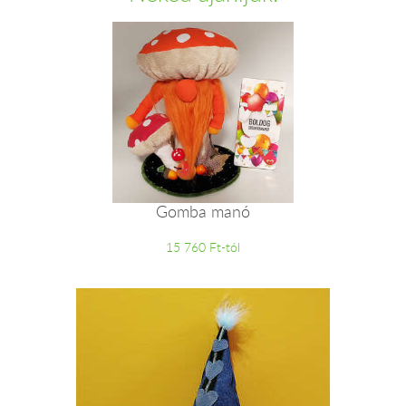
Gomba manó
15 760 Ft-tól