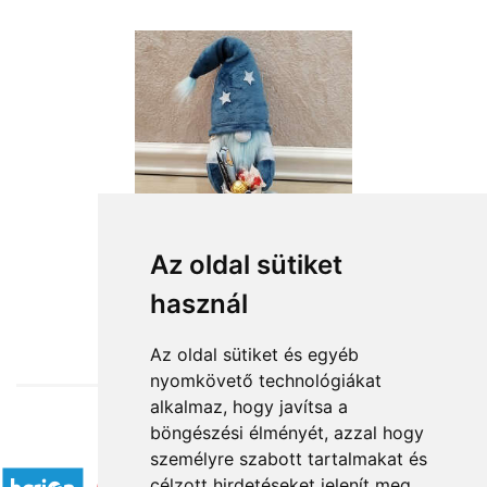
Az oldal sütiket
használ
from HUF15,200
Az oldal sütiket és egyéb
nyomkövető technológiákat
alkalmaz, hogy javítsa a
böngészési élményét, azzal hogy
Accepted payment methods
személyre szabott tartalmakat és
célzott hirdetéseket jelenít meg,