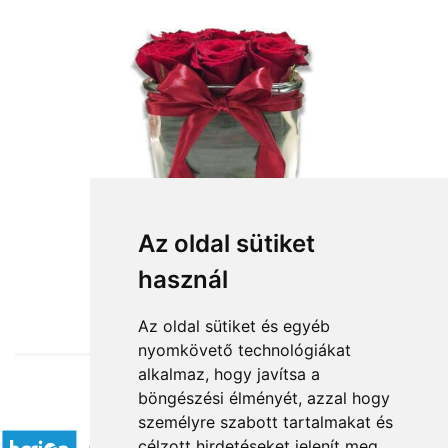
Az oldal sütiket
használ
from HUF35,296
Az oldal sütiket és egyéb
nyomkövető technológiákat
alkalmaz, hogy javítsa a
böngészési élményét, azzal hogy
Accepted payment methods
személyre szabott tartalmakat és
célzott hirdetéseket jelenít meg,