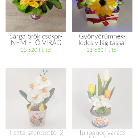
Sárga örök csokor-
Gyönyörűmnek-
NEM ÉLŐ VIRÁG
ledes világítással
11 520 Ft-tól
11 680 Ft-tól
Tiszta szeretettel 2
Tulipános varázs