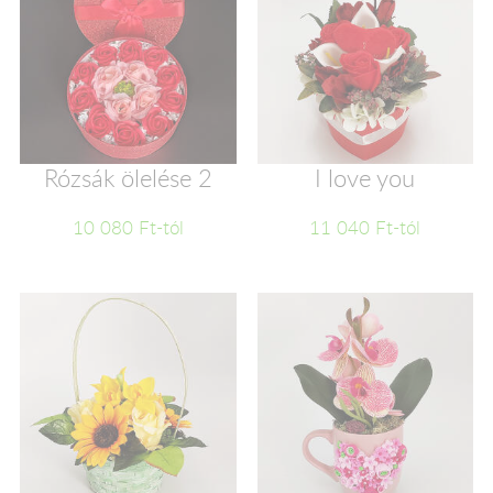
Rózsák ölelése 2
I love you
10 080 Ft-tól
11 040 Ft-tól