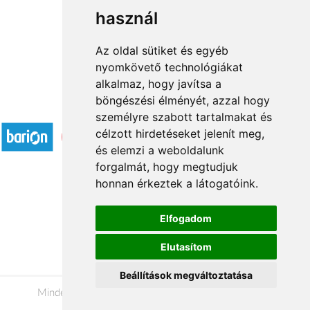
használ
1
2
→
Az oldal sütiket és egyéb
nyomkövető technológiákat
alkalmaz, hogy javítsa a
böngészési élményét, azzal hogy
Elfogadott fizetési módok
személyre szabott tartalmakat és
célzott hirdetéseket jelenít meg,
és elemzi a weboldalunk
forgalmát, hogy megtudjuk
honnan érkeztek a látogatóink.
Á.SZ.F.
Elfogadom
Impresszum
Elutasítom
Adatkezelési tájékoztató
Beállítások megváltoztatása
Minden jog fenntartva © 2026 |
+36 20 488-8362
|
www.viragkuldes-budapestre.hu