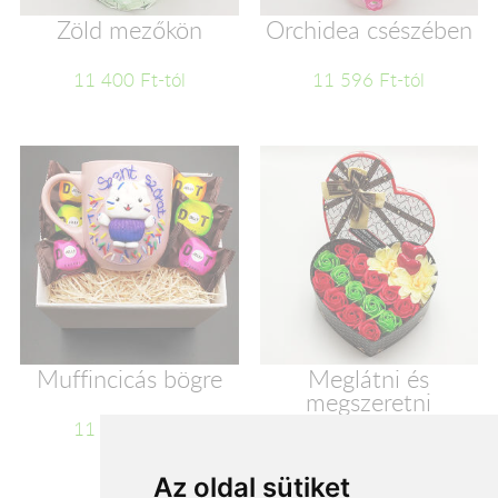
Zöld mezőkön
Orchidea csészében
11 400 Ft-tól
11 596 Ft-tól
Muffincicás bögre
Meglátni és
megszeretni
11 600 Ft-tól
11 720 Ft-tól
Az oldal sütiket