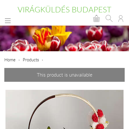
VIRÁGKÜLDÉS BUDAPEST
Home
Products
This product is unavailable