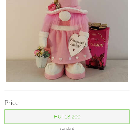
Price
HUF18,200
standard