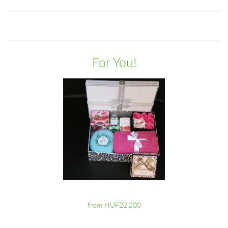
For You!
from HUF22,200