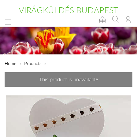
VIRÁGKÜLDÉS BUDAPEST
Home
Products
This product is unavailable